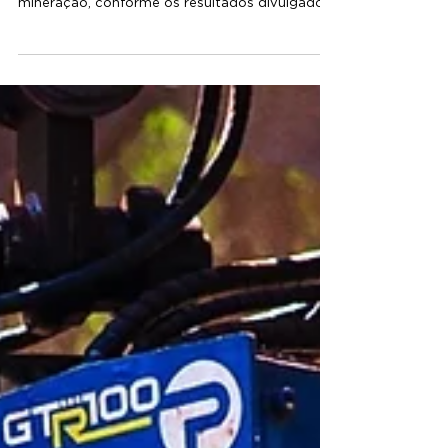
7 de abr. de 2025
2 min de leitura
Produtos florestais estão entre as
principais exportações de MG
O agro segue com alto desempenho nas
exportações de Minas Gerais e à frente da
mineração, conforme os resultados divulgados
em março. No...